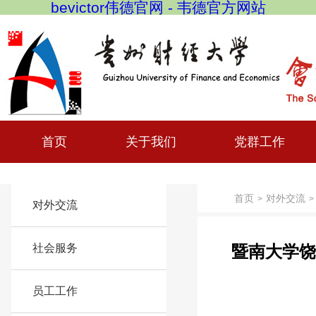
bevictor伟德官网 - 韦德官方网站
首页
关于我们
党群工作
首页
对外交流
>
>
对外交流
社会服务
暨南大学饶
员工工作