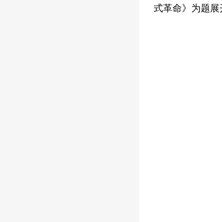
式革命》为题展开