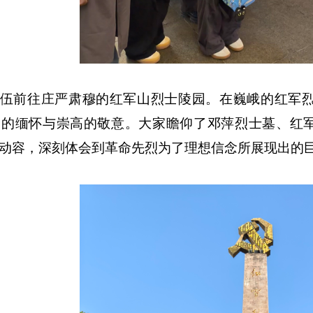
伍前往庄严肃穆的红军山烈士陵园。在巍峨的红军
切的缅怀与崇高的敬意。大家瞻仰了邓萍烈士墓、红
动容，深刻体会到革命先烈为了理想信念所展现出的