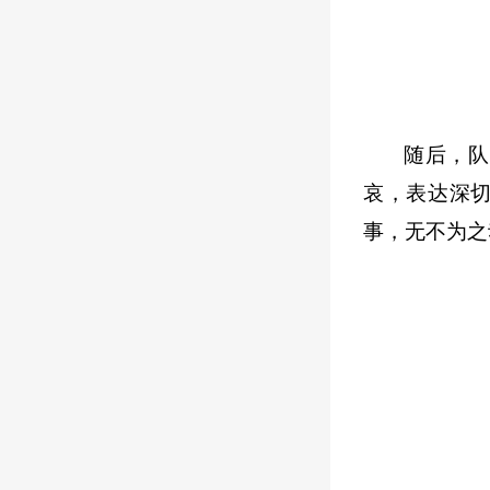
随后，队
哀，表达深
事，无不为之