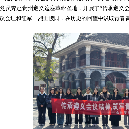
党员奔赴贵州遵义这座革命圣地，开展了“传承遵义
议会址和红军山烈士陵园，在历史的回望中汲取青春