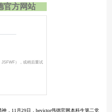
 韦德官方网站
JSFWF），或稍后重试
精神，
11月29日，bevictor伟德官网本科生第二党