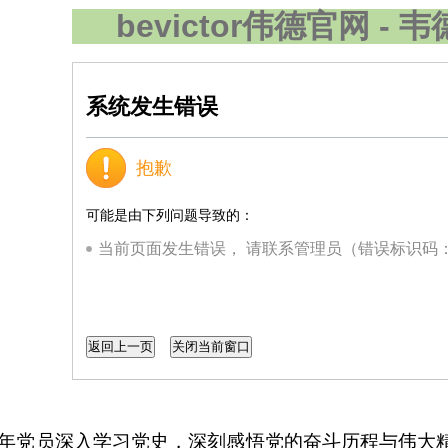
bevictor伟德官网 -
系统发生错误
抱歉
可能是由下列问题导致的：
当前页面发生错误， 请联系管理员（错误标识码：
年党员深入学习党史，深刻感悟党的奋斗历程与伟大