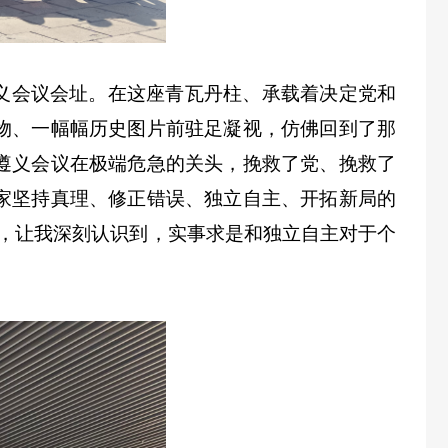
义会议会址。在这座青瓦丹柱、承载着决定党和
物、一幅幅历史图片前驻足凝视，仿佛回到了那
遵义会议在极端危急的关头，挽救了党、挽救了
家坚持真理、修正错误、独立自主、开拓新局的
活，让我深刻认识到，实事求是和独立自主对于个