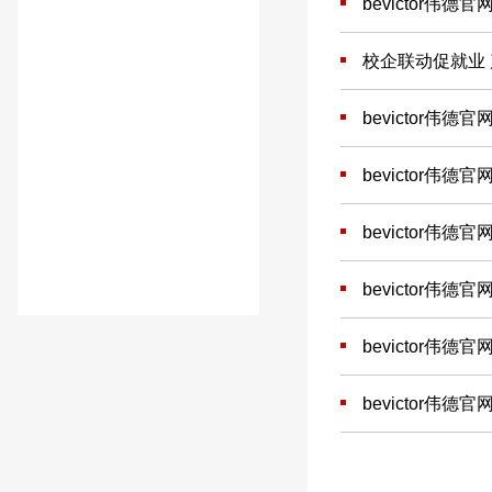
bevictor
校企联动促就业 
bevictor伟
bevictor
bevictor伟
bevictor伟
bevictor伟
bevictor