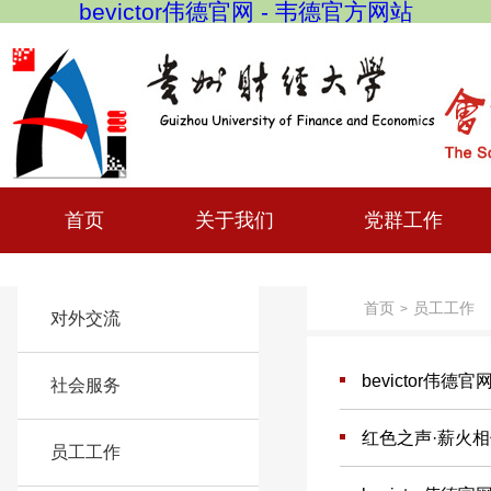
bevictor伟德官网 - 韦德官方网站
首页
关于我们
党群工作
首页
员工工作
>
对外交流
bevictor伟
社会服务
红色之声·薪火相
员工工作