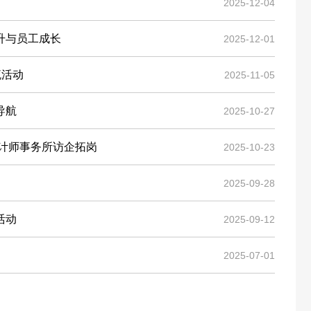
2025-12-04
提升与员工成长
2025-12-01
流活动
2025-11-05
导航
2025-10-27
强会计师事务所访企拓岗
2025-10-23
2025-09-28
活动
2025-09-12
2025-07-01