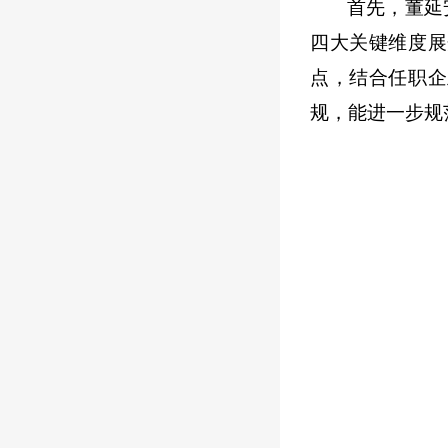
首先，董延
四大关键维度展
点，结合任职企
规，能进一步规