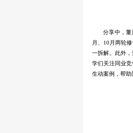
分享中，董
月、10月两轮
一拆解。此外，
学们关注同业竞
生动案例，帮助