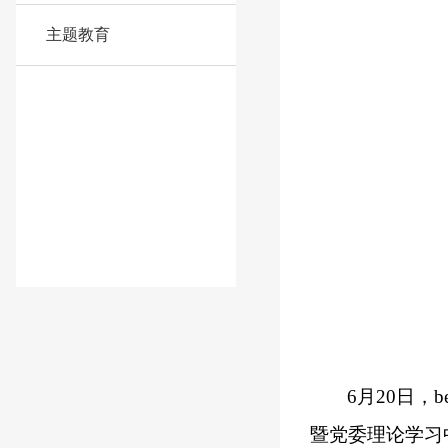
主题教育
6
月
20
日，b
暨党委理论学习