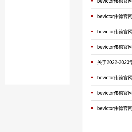
bevictor伟
bevictor
bevictor伟
bevictor伟
关于2022-2
bevictor伟
bevictor伟
bevictor伟