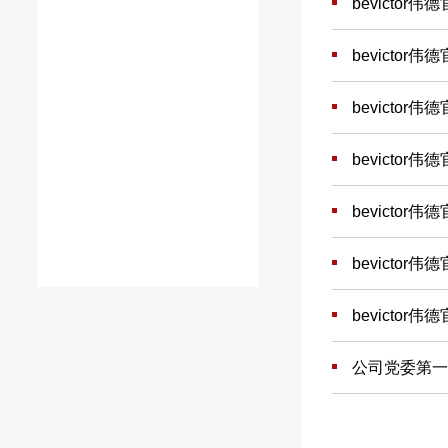
bevicto
bevicto
bevicto
bevicto
bevicto
bevicto
bevicto
公司党委第一