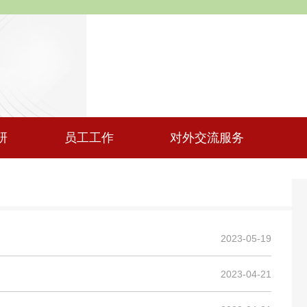
研
员工工作
对外交流服务
2023-05-19
2023-04-21