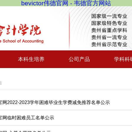
bevictor伟德官网 - 韦德官方网站
本科生培养
公司产品
学科科
告
r伟德官网2022-2023学年困难毕业生学费减免推荐名单公示
r伟德官网临时困难员工名单公示