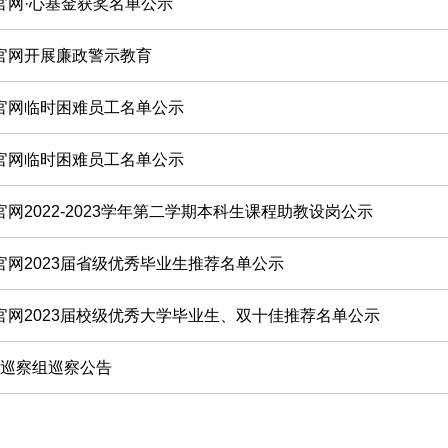
r伟德官网·心基金获奖名单公示
r伟德官网开展廉政警示教育
r伟德官网临时困难员工名单公示
r伟德官网临时困难员工名单公示
r伟德官网2022-2023学年第二学期本科生课程助教设岗公示
r伟德官网2023届省级优秀毕业生推荐名单公示
r伟德官网2023届校级优秀大学毕业生、双十佳推荐名单公示
巡察组巡察公告